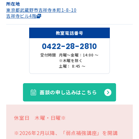
所在地
イベント
東京都武蔵野市吉祥寺本町1-8-10
吉祥寺ビル4階
お知らせ
教室電話番号
よくある質問
0422-28-2810
資料請求
受付時間
月曜～金曜：14:00 〜
※木曜を除く
ご挨拶
土曜： 8:45 〜
会社概要
採用情報
面談の申し込みはこちら
プライバシーポリシー
推奨環境
休室日 木曜・日曜※
※2026年2月以降、「弱点補強講座」を開講