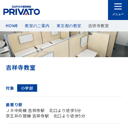
メニュー
HOME
教室のご案内
東京都の教室
吉祥寺教室
個別指導
教室のご案内
⼊室までの流れ
マイページ
ご利用シーン
吉祥寺教室
SAPIX小学部に通われている方
SAPIX小学部に通われていない方
対象
小学部
オンライン授業のご利用について
最寄り駅
ＪＲ中央線 吉祥寺駅 北口より徒歩5分
教室のご案内
京王井の頭線 吉祥寺駅 北口より徒歩5分
ご入室について